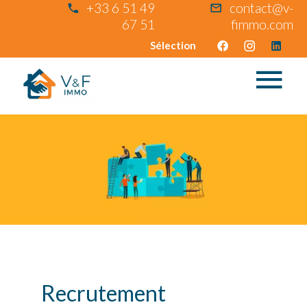
+33 6 51 49
contact@v-
67 51
fimmo.com
Sélection
Recrutement