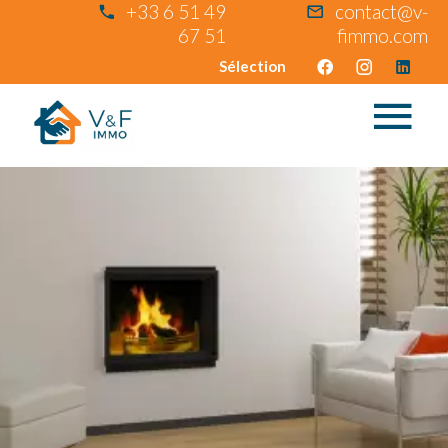
+33 6 51 49
contact@v-
67 51
fimmo.com
Sélection