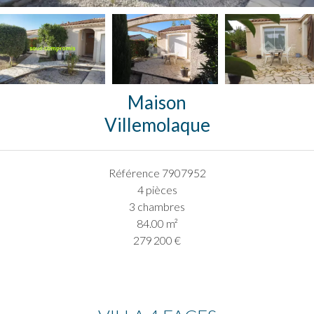
Maison
Villemolaque
Référence
7907952
4 pièces
3 chambres
84.00
m²
279 200 €