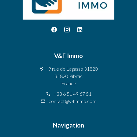
V&F Immo
9 rue de Lagasso 31820
31820 Pibrac
France
+33 6 51 49 67 51
contact@v-fimmo.com
Navigation