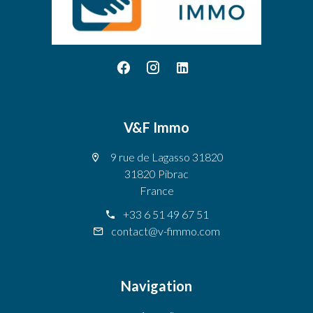
V&F Immo
9 rue de Lagasso 31820
31820 Pibrac
France
+33 6 51 49 67 51
contact@v-fimmo.com
Navigation