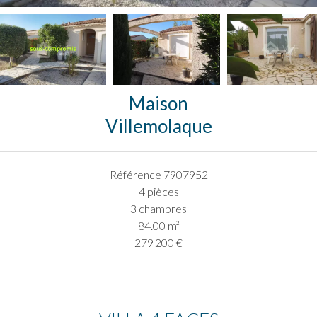
Maison
Villemolaque
Référence
7907952
4 pièces
3 chambres
84.00
m²
279 200 €